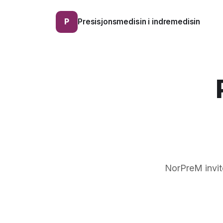
Presisjonsmedisin i indremedisin
P
NorPreM invite